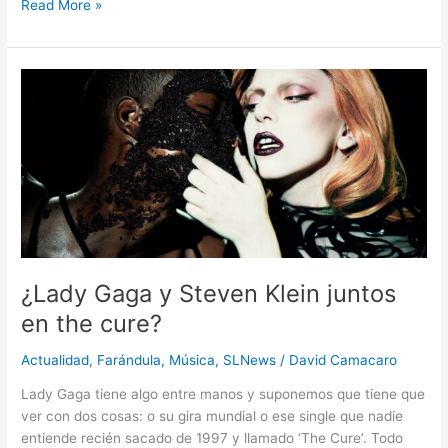
Read More »
¿Lady
Gaga
y
Steven
Klein
juntos
en
the
cure?
¿Lady Gaga y Steven Klein juntos
en the cure?
Actualidad
,
Farándula
,
Música
,
SLNews
/
David Camacaro
Lady Gaga tiene algo entre manos y suponemos que tiene que
ver con dos cosas: o su gira mundial o ese single que nadie
entiende recién sacado de 1997 y llamado ‘The Cure’. Todo