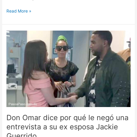
Read More »
Don
Omar
dice
por
qué
le
negó
una
entrevista
a
su
ex
esposa
Don Omar dice por qué le negó una
Jackie
entrevista a su ex esposa Jackie
Guerrido
Guerrido