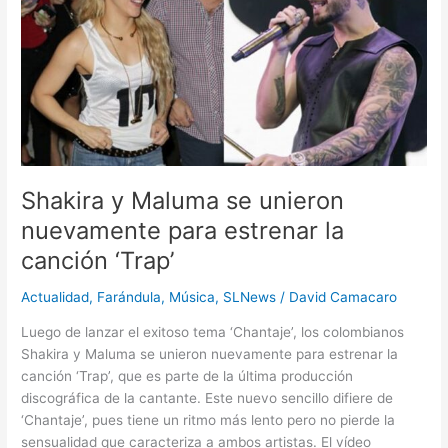
se
unieron
nuevamente
para
estrenar
la
canción
‘Trap’
Shakira y Maluma se unieron
nuevamente para estrenar la
canción ‘Trap’
Actualidad
,
Farándula
,
Música
,
SLNews
/
David Camacaro
Luego de lanzar el exitoso tema ‘Chantaje’, los colombianos
Shakira y Maluma se unieron nuevamente para estrenar la
canción ‘Trap’, que es parte de la última producción
discográfica de la cantante. Este nuevo sencillo difiere de
‘Chantaje’, pues tiene un ritmo más lento pero no pierde la
sensualidad que caracteriza a ambos artistas. El vídeo