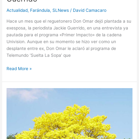
Actualidad
,
Farándula
,
SLNews
/
David Camacaro
Hace un mes que el reguetonero Don Omar dejó plantada a su
exesposa, la periodista Jackie Guerrido, en una entrevista ya
pautada para el programa «Primer Impacto» de la cadena
Univision. Aunque en su momento se hizo ver como un
desplante entre ex, Don Omar le aclaró al programa de
Telemundo ‘Suelta La Sopa’ que
Read More »
EL
ARAGUANEY
ÁRBOL
NACIONAL
DE
VENEZUELA