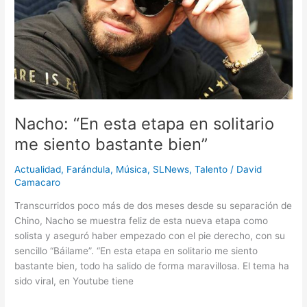
solitario
me
siento
bastante
bien”
Nacho: “En esta etapa en solitario
me siento bastante bien”
Actualidad
,
Farándula
,
Música
,
SLNews
,
Talento
/
David
Camacaro
Transcurridos poco más de dos meses desde su separación de
Chino, Nacho se muestra feliz de esta nueva etapa como
solista y aseguró haber empezado con el pie derecho, con su
sencillo “Báilame”. “En esta etapa en solitario me siento
bastante bien, todo ha salido de forma maravillosa. El tema ha
sido viral, en Youtube tiene