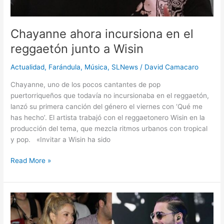
Chayanne ahora incursiona en el
reggaetón junto a Wisin
Actualidad
,
Farándula
,
Música
,
SLNews
/
David Camacaro
Chayanne, uno de los pocos cantantes de pop
puertorriqueños que todavía no incursionaba en el reggaetón,
lanzó su primera canción del género el viernes con ‘Qué me
has hecho’. El artista trabajó con el reggaetonero Wisin en la
producción del tema, que mezcla ritmos urbanos con tropical
y pop. «Invitar a Wisin ha sido
Read More »
Shakira
y
Maluma