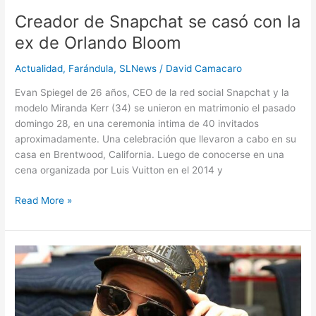
Creador de Snapchat se casó con la
ex de Orlando Bloom
Actualidad
,
Farándula
,
SLNews
/
David Camacaro
Evan Spiegel de 26 años, CEO de la red social Snapchat y la
modelo Miranda Kerr (34) se unieron en matrimonio el pasado
domingo 28, en una ceremonia intima de 40 invitados
aproximadamente. Una celebración que llevaron a cabo en su
casa en Brentwood, California. Luego de conocerse en una
cena organizada por Luis Vuitton en el 2014 y
Read More »
Nacho:
“En
esta
etapa
en