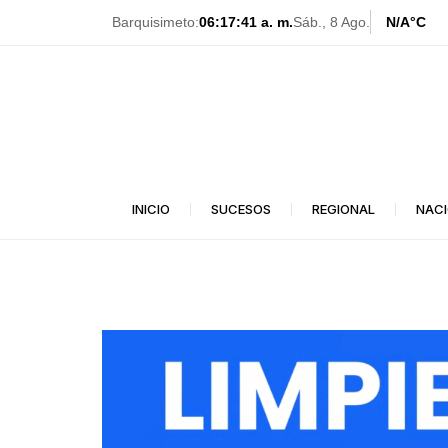
Ir
Barquisimeto:
06:17:43 a. m.
Sáb., 8 Ago.
N/A
°C
al
contenido
INICIO
SUCESOS
REGIONAL
NAC