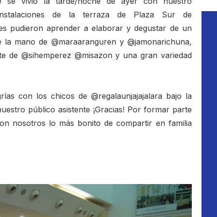
 se vivió la tarde/noche de ayer con nuestro
nstalaciones de la terraza de Plaza Sur de
es pudieron aprender a elaborar y degustar de un
 de la mano de @maraaranguren y @jamonarichuna,
rte de @sihemperez @misazon y una gran variedad
rías con los chicos de @regalaunjajajalara bajo la
estro público asistente ¡Gracias! Por formar parte
on nosotros lo más bonito de compartir en familia