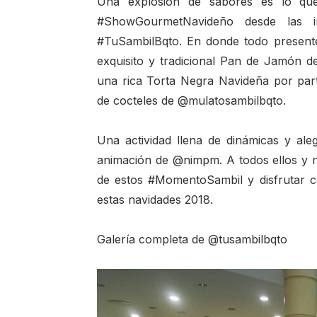
Una explosión de sabores es lo que
#ShowGourmetNavideño desde las i
#TuSambilBqto. En donde todo present
exquisito y tradicional Pan de Jamón
una rica Torta Negra Navideña por pa
de cocteles de @mulatosambilbqto.
Una actividad llena de dinámicas y aleg
animación de @nimpm. A todos ellos y nu
de estos #MomentoSambil y disfrutar c
estas navidades 2018.
Galería completa de @tusambilbqto