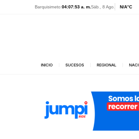
Ir
Barquisimeto:
04:07:56 a. m.
Sáb., 8 Ago.
N/A
°C
al
contenido
INICIO
SUCESOS
REGIONAL
NAC