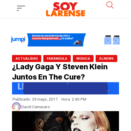
Ir
al
contenido
,
,
,
ACTUALIDAD
FARÁNDULA
MÚSICA
SLNEWS
¿Lady Gaga Y Steven Klein
Juntos En The Cure?
Publicado:
29 mayo, 2017
Hora:
2:40 PM
David Camacaro