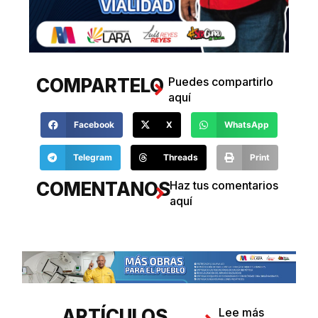
COMPARTELO
Puedes compartirlo
aquí
Facebook
X
WhatsApp
Telegram
Threads
Print
COMENTANOS
Haz tus comentarios
aquí
ARTÍCULOS
Lee más