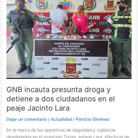
y
detiene
a
dos
ciudadanos
en
el
peaje
Jacinto
Lara
GNB incauta presunta droga y
detiene a dos ciudadanos en el
peaje Jacinto Lara
Dejar un comentario
/
Actualidad
/
Patricia Giménez
En el marco de los operativos de seguridad y vigilancia
desplegados en el municipio Torres, estado Lara, efectivos de