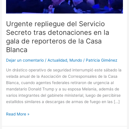
la
gala
de
reporteros
Urgente repliegue del Servicio
de
Secreto tras detonaciones en la
la
gala de reporteros de la Casa
Casa
Blanca
Blanca
Dejar un comentario
/
Actualidad
,
Mundo
/
Patricia Giménez
Un drástico operativo de seguridad interrumpió este sábado la
velada anual de la Asociación de Corresponsales de la Casa
Blanca, cuando agentes federales retiraron de urgencia al
mandatario Donald Trump y a su esposa Melania, además de
varios integrantes del gabinete ministerial, luego de percibirse
estallidos similares a descargas de armas de fuego en las […]
Read More »