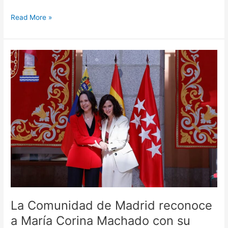
Read More »
La
Comunidad
de
Madrid
reconoce
a
María
Corina
Machado
con
su
máxima
distinción
honorífica
La Comunidad de Madrid reconoce
a María Corina Machado con su