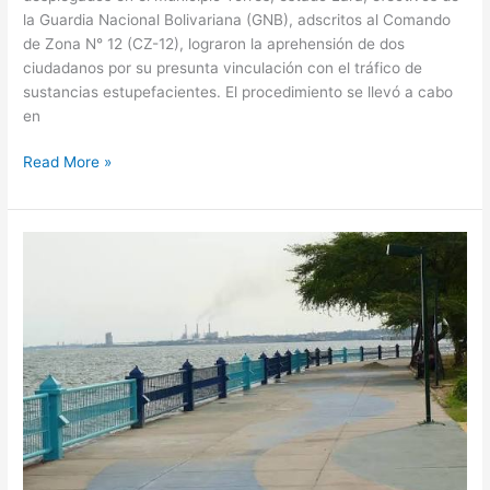
la Guardia Nacional Bolivariana (GNB), adscritos al Comando
de Zona N° 12 (CZ-12), lograron la aprehensión de dos
ciudadanos por su presunta vinculación con el tráfico de
sustancias estupefacientes. El procedimiento se llevó a cabo
en
Read More »
Localizan
el
cuerpo
de
adolescente
desaparecido
en
el
Lago
de
Maracaibo