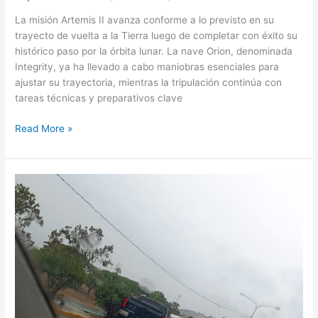
La misión Artemis II avanza conforme a lo previsto en su
trayecto de vuelta a la Tierra luego de completar con éxito su
histórico paso por la órbita lunar. La nave Orion, denominada
Integrity, ya ha llevado a cabo maniobras esenciales para
ajustar su trayectoria, mientras la tripulación continúa con
tareas técnicas y preparativos clave
Read More »
Colisión
múltiple
en
la
Avenida
Riberña