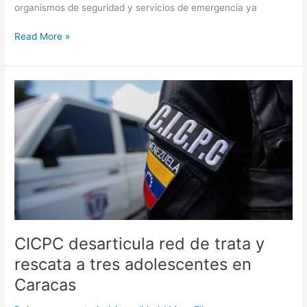
organismos de seguridad y servicios de emergencia ya
Read More »
CICPC
desarticula
red
de
trata
y
rescata
a
tres
adolescentes
en
CICPC desarticula red de trata y
Caracas
rescata a tres adolescentes en
Caracas