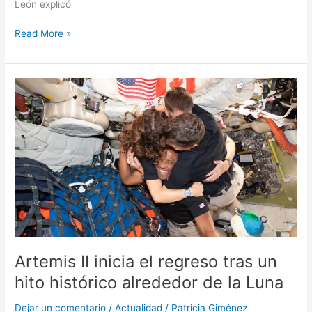
León explicó
Read More »
Artemis
II
inicia
el
regreso
tras
un
hito
histórico
alrededor
de
la
Artemis II inicia el regreso tras un
Luna
hito histórico alrededor de la Luna
Dejar un comentario
/
Actualidad
/
Patricia Giménez