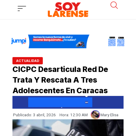
Ir
al
contenido
ACTUALIDAD
CICPC Desarticula Red De
Trata Y Rescata A Tres
Adolescentes En Caracas
Publicado:
3 abril, 2026
Hora:
12:30 AM
Mary Elisa