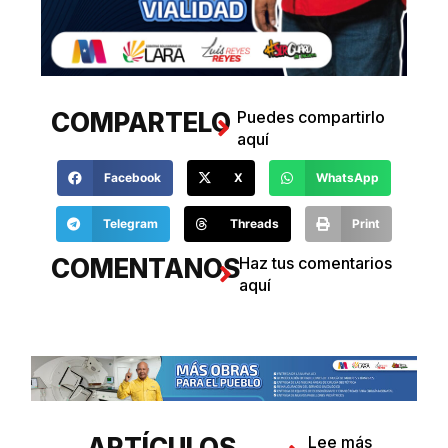
COMPARTELO
Puedes compartirlo
aquí
Facebook
X
WhatsApp
Telegram
Threads
Print
COMENTANOS
Haz tus comentarios
aquí
ARTÍCULOS
Lee más