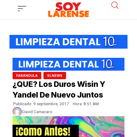
Ir
al
contenido
,
FARÁNDULA
SLNEWS
¿QUE? Los Duros Wisin Y
Yandel De Nuevo Juntos
Publicado:
9 septiembre, 2017
Hora:
8:51 AM
David Camacaro