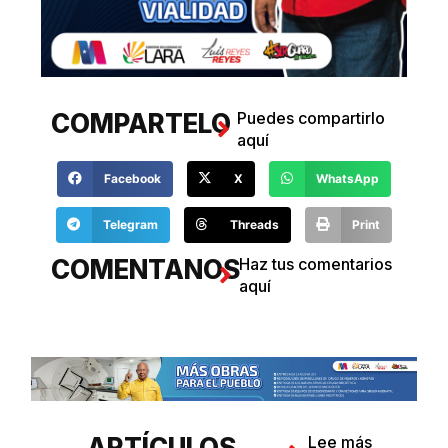
COMPARTELO
Puedes compartirlo
aquí
Facebook
X
WhatsApp
Telegram
Threads
Print
COMENTANOS
Haz tus comentarios
aquí
ARTÍCULOS
Lee más