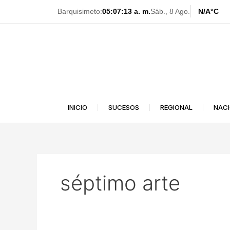
Ir
Barquisimeto:
05:07:13 a. m.
Sáb., 8 Ago.
N/A
°C
al
contenido
INICIO
SUCESOS
REGIONAL
NAC
séptimo arte