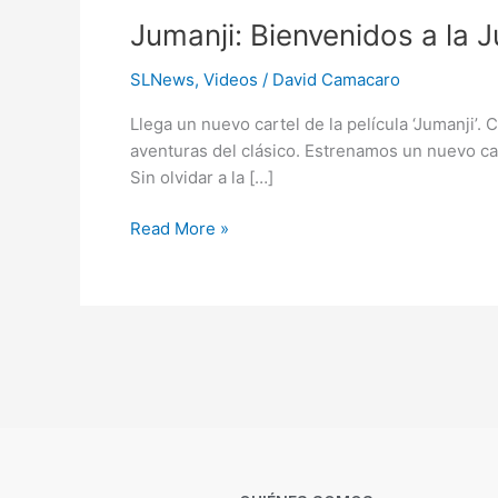
Jumanji:
Jumanji: Bienvenidos a la J
Bienvenidos
SLNews
,
Videos
/
David Camacaro
a
la
Llega un nuevo cartel de la película ‘Jumanji’
Jungla
aventuras del clásico. Estrenamos un nuevo cart
+trailer
Sin olvidar a la […]
Read More »