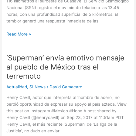
116 kilómetros al suroeste de Guasave. El Servicio Sismológico
Nacional (SSN) registró el movimiento telúrico a las 13:45
horas, con una profundidad superficial de 5 kilómetros. El
temblor generó una respuesta inmediata de las
Read More »
‘Superman’ envía emotivo mensaje
‘Superman’
envía
al pueblo de México tras el
emotivo
terremoto
mensaje
al
Actualidad
,
SLNews
/
David Camacaro
pueblo
de
Henry Cavill, actor que interpreta al ‘hombre de acero’, no
México
perdió oportunidad de expresar su apoyo al país azteca. View
tras
this post on Instagram #Mexico #Hope A post shared by
el
Henry Cavill (@henrycavill) on Sep 23, 2017 at 11:51am PDT
terremoto
Henry Cavill, el más reciente ‘Superman’ de ‘La liga de la
Justicia’, no dudo en enviar