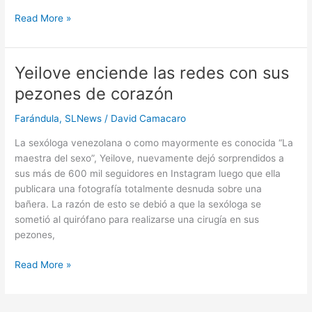
Read More »
Yeilove enciende las redes con sus
Yeilove
enciende
pezones de corazón
las
redes
Farándula
,
SLNews
/
David Camacaro
con
La sexóloga venezolana o como mayormente es conocida “La
sus
maestra del sexo”, Yeilove, nuevamente dejó sorprendidos a
pezones
sus más de 600 mil seguidores en Instagram luego que ella
de
publicara una fotografía totalmente desnuda sobre una
corazón
bañera. La razón de esto se debió a que la sexóloga se
sometió al quirófano para realizarse una cirugía en sus
pezones,
Read More »