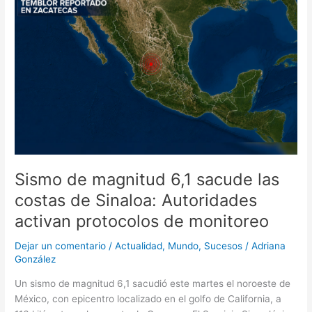
de
magnitud
6,1
sacude
las
costas
de
Sinaloa:
Autoridades
activan
protocolos
Sismo de magnitud 6,1 sacude las
de
monitoreo
costas de Sinaloa: Autoridades
activan protocolos de monitoreo
Dejar un comentario
/
Actualidad
,
Mundo
,
Sucesos
/
Adriana
González
Un sismo de magnitud 6,1 sacudió este martes el noroeste de
México, con epicentro localizado en el golfo de California, a