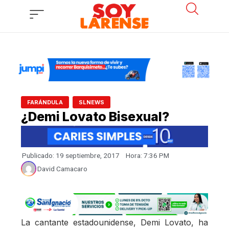
Ir
al
contenido
,
FARÁNDULA
SLNEWS
¿Demi Lovato Bisexual?
Publicado:
19 septiembre, 2017
Hora:
7:36 PM
David Camacaro
La cantante estadounidense, Demi Lovato, ha