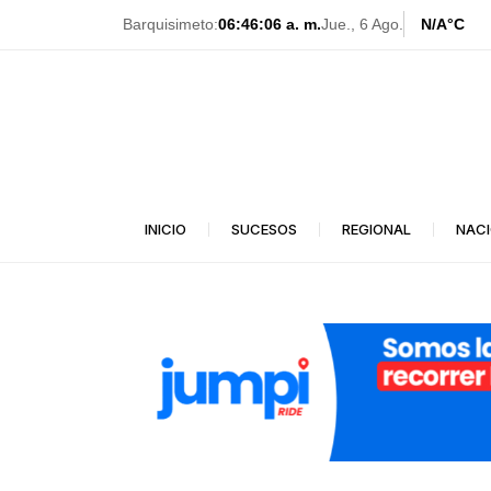
Ir
Barquisimeto:
06:46:09 a. m.
Jue., 6 Ago.
N/A
°C
al
contenido
INICIO
SUCESOS
REGIONAL
NAC