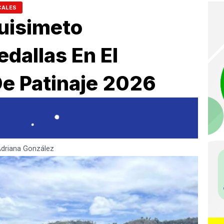
CALES
uisimeto
dallas En El
e Patinaje 2026
driana González