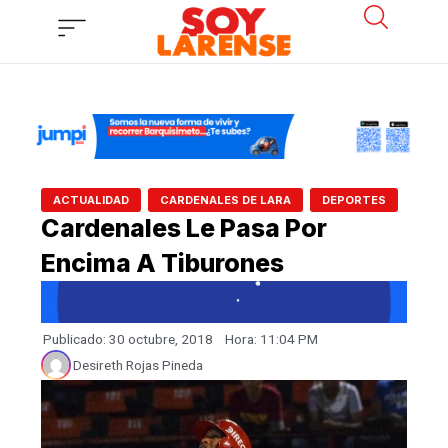
Ir
al
contenido
,
,
ACTUALIDAD
CARDENALES DE LARA
DEPORTES
Cardenales Le Pasa Por
Encima A Tiburones
Publicado:
30 octubre, 2018
Hora:
11:04 PM
Desireth Rojas Pineda