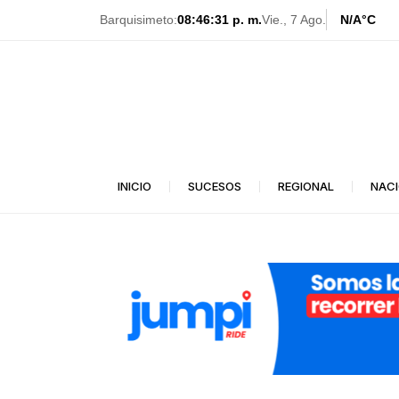
Ir
Barquisimeto:
08:46:33 p. m.
Vie., 7 Ago.
N/A
°C
al
contenido
INICIO
SUCESOS
REGIONAL
NAC