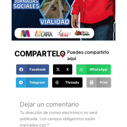
COMPARTELO
Puedes compartirlo
aquí
Facebook
X
WhatsApp
Telegram
Threads
Print
COMENTANOS
Haz tus comentarios
aquí
Dejar un comentario
Tu dirección de correo electrónico no será
publicada.
Los campos obligatorios están
marcados con
*