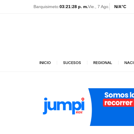
Ir
Barquisimeto:
03:21:30 p. m.
Vie., 7 Ago.
N/A
°C
al
contenido
INICIO
SUCESOS
REGIONAL
NAC