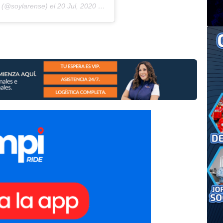
(@soylarense) el
20 Jul, 2020 a las 8:20 PDT