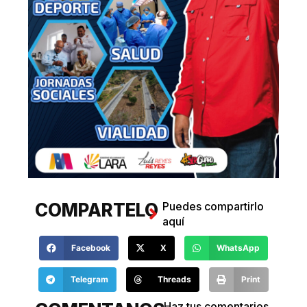
COMPARTELO
Puedes compartirlo
aquí
Facebook
X
WhatsApp
Telegram
Threads
Print
Haz tus comentarios