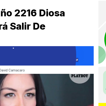
Año 2216 Diosa
á Salir De
David Camacaro