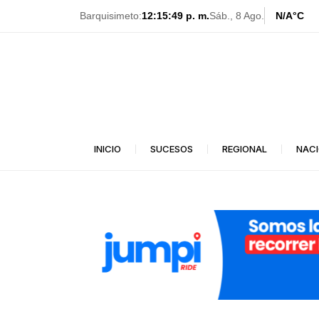
Ir
Barquisimeto:
12:15:51 p. m.
Sáb., 8 Ago.
N/A
°C
al
contenido
INICIO
SUCESOS
REGIONAL
NAC