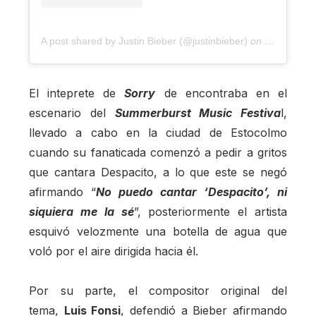
A post shared by Justin Bieber (@justinbieber)
on
Jun 10, 20
El inteprete de
Sorry
de encontraba en el
escenario del
Summerburst Music Festiva
l,
llevado a cabo en la ciudad de Estocolmo
cuando su fanaticada comenzó a pedir a gritos
que cantara Despacito, a lo que este se negó
afirmando “
No puedo cantar ‘Despacito’, ni
siquiera me la sé
”, posteriormente el artista
esquivó velozmente una botella de agua que
voló por el aire dirigida hacia él.
Por su parte, el compositor original del
tema,
Luis Fonsi
, defendió a Bieber afirmando