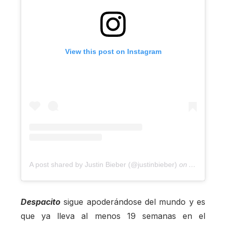
View this post on Instagram
A post shared by Justin Bieber (@justinbieber)
on
Apr 16, 20
Despacito
sigue apoderándose del mundo y es
que ya lleva al menos 19 semanas en el