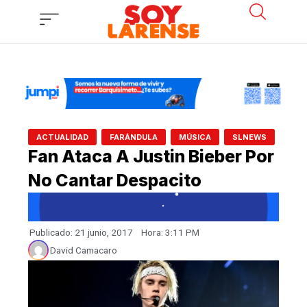
Ir
al
contenido
,
,
,
ACTUALIDAD
FARÁNDULA
MÚSICA
SLNEWS
Fan Ataca A Justin Bieber Por
No Cantar Despacito
Publicado:
21 junio, 2017
Hora:
3:11 PM
David Camacaro