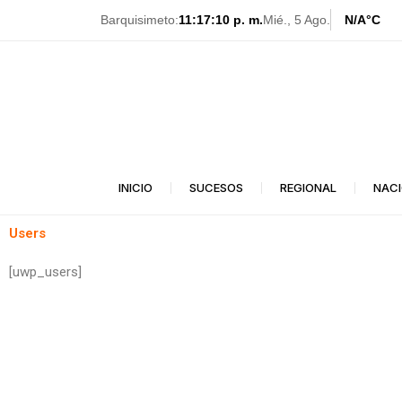
Ir
Barquisimeto:
11:17:10 p. m.
Mié., 5 Ago.
N/A
°C
al
contenido
INICIO
SUCESOS
REGIONAL
NAC
Users
[uwp_users]