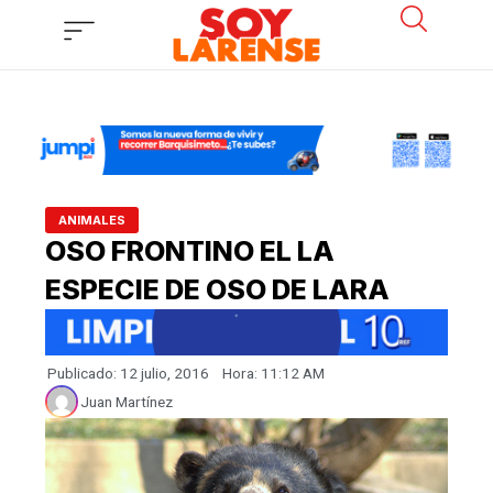
Ir
al
contenido
ANIMALES
OSO FRONTINO EL LA
ESPECIE DE OSO DE LARA
Publicado:
12 julio, 2016
Hora:
11:12 AM
Juan Martínez