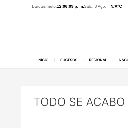
Ir
Barquisimeto:
12:06:09 p. m.
Sáb., 8 Ago.
N/A
°C
al
contenido
INICIO
SUCESOS
REGIONAL
NAC
TODO SE ACABO