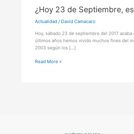
¿Hoy
¿Hoy 23 de Septiembre, es 
23
Actualidad
/
David Camacaro
de
Septiembre,
Hoy, sábado 23 de septiembre del 2017 acaba e
es
últimos años hemos vivido muchos fines del mu
el
2003 según los […]
fin
del
Read More »
mundo?
teoría
+
video