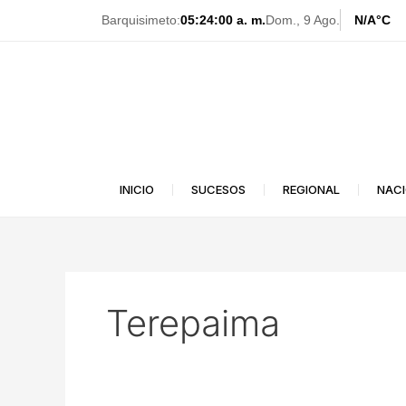
Ir
Barquisimeto:
05:24:01 a. m.
Dom., 9 Ago.
N/A
°C
al
contenido
INICIO
SUCESOS
REGIONAL
NAC
Terepaima