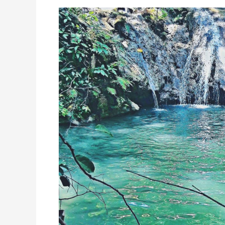
MÁGICO
POZO
LA
OLLA