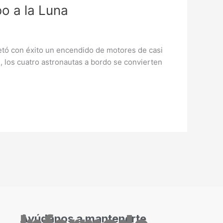
bo a la Luna
pletó con éxito un encendido de motores de casi
e, los cuatro astronautas a bordo se convierten
Ayúdanos a mantenerte