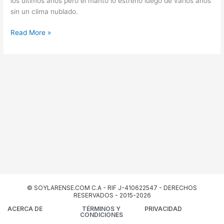
los últimos años pero el manto lo estreno luego de varios años
sin un clima nublado.
Read More »
© SOYLARENSE.COM C.A - RIF J-410622547 - DERECHOS
RESERVADOS - 2015-2026
ACERCA DE
TÉRMINOS Y
PRIVACIDAD
CONDICIONES