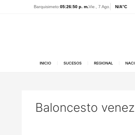
Ir
Barquisimeto:
05:26:53 p. m.
Vie., 7 Ago.
N/A
°C
al
contenido
INICIO
SUCESOS
REGIONAL
NAC
Baloncesto venez