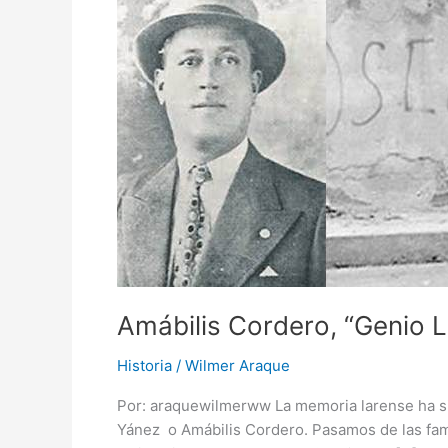
Amábilis Cordero, “Genio L
Historia
/
Wilmer Araque
Por: araquewilmerww La memoria larense ha si
Yánez o Amábilis Cordero. Pasamos de las famo