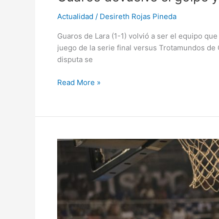
Actualidad
/
Desireth Rojas Pineda
Guaros de Lara (1-1) volvió a ser el equipo qu
juego de la serie final versus Trotamundos de
disputa se
Read More »
Guaros
no
tuvo
su
mejor
noche
y