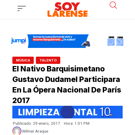
Ir
al
contenido
,
MÚSICA
TALENTO
El Nativo Barquisimetano
Gustavo Dudamel Participara
En La Ópera Nacional De París
2017
Publicado:
29 enero, 2017
Hora:
1:01 PM
Wilmer Araque