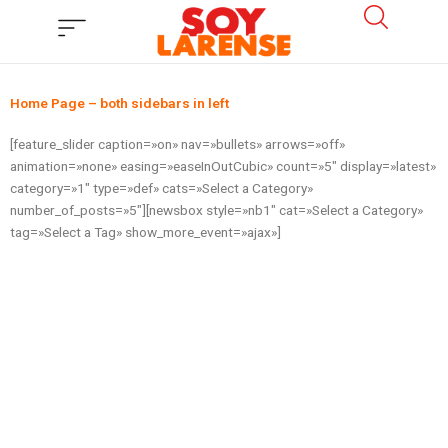
Ir
al
contenido
Home Page – both sidebars in left
[feature_slider caption=»on» nav=»bullets» arrows=»off»
animation=»none» easing=»easeInOutCubic» count=»5″ display=»latest»
category=»1″ type=»def» cats=»Select a Category»
number_of_posts=»5″][newsbox style=»nb1″ cat=»Select a Category»
tag=»Select a Tag» show_more_event=»ajax»]