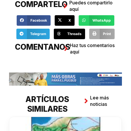
COMPARTELO
Puedes compartirlo
aquí
Facebook
X
WhatsApp
Telegram
Threads
Print
COMENTANOS
Haz tus comentarios
aquí
ARTÍCULOS
Lee más
noticias
SIMILARES