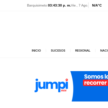
Ir
Barquisimeto:
03:43:32 p. m.
Vie., 7 Ago.
N/A
°C
al
contenido
INICIO
SUCESOS
REGIONAL
NAC