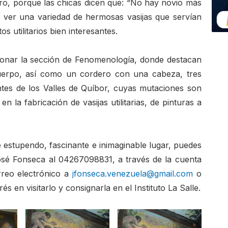
ero, porque las chicas dicen que: “No hay novio más
ás ver una variedad de hermosas vasijas que servían
utilitarios bien interesantes.
ionar la sección de Fenomenología, donde destacan
erpo, así como un cordero con una cabeza, tres
tes de los Valles de Quíbor, cuyas mutaciones son
en la fabricación de vasijas utilitarias, de pinturas a
te estupendo, fascinante e inimaginable lugar, puedes
osé Fonseca al 04267098831, a través de la cuenta
rreo electrónico a
jfonseca.venezuela@gmail.com
o
és en visitarlo y consignarla en el Instituto La Salle.