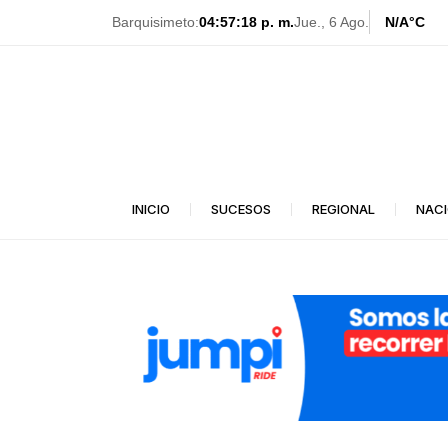
Ir
Barquisimeto:
04:57:19 p. m.
Jue., 6 Ago.
N/A
°C
al
contenido
INICIO
SUCESOS
REGIONAL
NAC