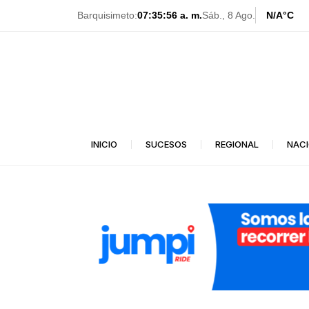
Ir
Barquisimeto:
07:35:58 a. m.
Sáb., 8 Ago.
N/A
°C
al
contenido
INICIO
SUCESOS
REGIONAL
NAC