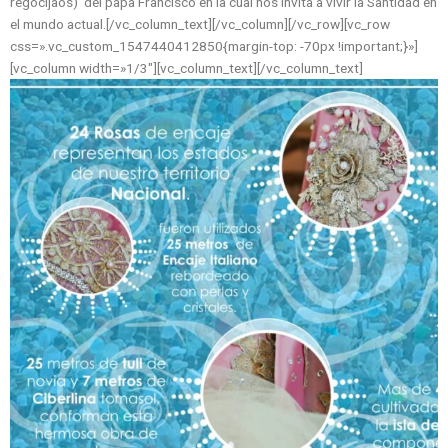
regocijaos) del papa Francisco en la cual nos invita a vivir la Santidad en
el mundo actual.[/vc_column_text][/vc_column][/vc_row][vc_row
css=».vc_custom_1547440412850{margin-top: -70px !important;}»]
[vc_column width=»1/3″][vc_column_text]
[/vc_column_text]