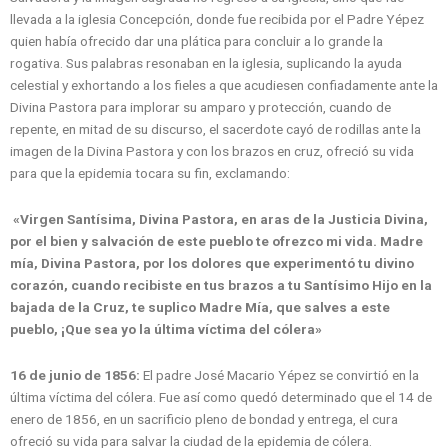
llevada a la iglesia Concepción, donde fue recibida por el Padre Yépez
quien había ofrecido dar una plática para concluir a lo grande la
rogativa. Sus palabras resonaban en la iglesia, suplicando la ayuda
celestial y exhortando a los fieles a que acudiesen confiadamente ante la
Divina Pastora para implorar su amparo y protección, cuando de
repente, en mitad de su discurso, el sacerdote cayó de rodillas ante la
imagen de la Divina Pastora y con los brazos en cruz, ofreció su vida
para que la epidemia tocara su fin, exclamando:
«Virgen Santísima, Divina Pastora, en aras de la Justicia Divina,
por el bien y salvación de este pueblo te ofrezco mi vida. Madre
mía, Divina Pastora, por los dolores que experimentó tu divino
corazón, cuando recibiste en tus brazos a tu Santísimo Hijo en la
bajada de la Cruz, te suplico Madre Mía, que salves a este
pueblo, ¡Que sea yo la última víctima del cólera»
16 de junio de 1856:
El padre José Macario Yépez se convirtió en la
última víctima del cólera. Fue así como quedó determinado que el 14 de
enero de 1856, en un sacrificio pleno de bondad y entrega, el cura
ofreció su vida para salvar la ciudad de la epidemia de cólera.