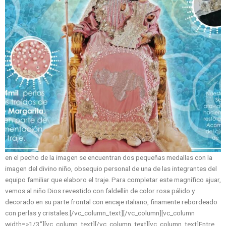
en el pecho de la imagen se encuentran dos pequeñas medallas con la
imagen del divino niño, obsequio personal de una de las integrantes del
equipo familiar que elaboro el traje. Para completar este magnífico ajuar,
vemos al niño Dios revestido con faldellín de color rosa pálido y
decorado en su parte frontal con encaje italiano, finamente rebordeado
con perlas y cristales.[/vc_column_text][/vc_column][vc_column
width=»1/3″][vc_column_text]
[/vc_column_text][vc_column_text]Entre