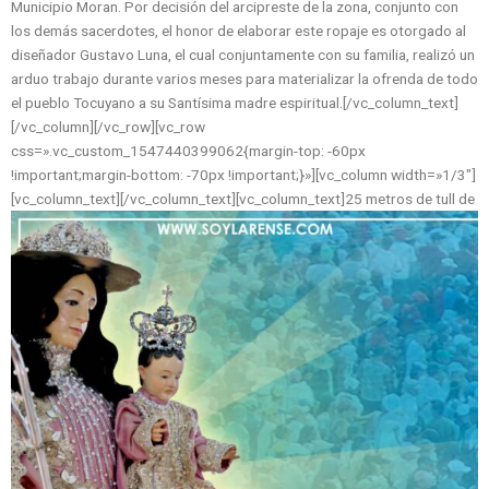
Municipio Moran. Por decisión del arcipreste de la zona, conjunto con
los demás sacerdotes, el honor de elaborar este ropaje es otorgado al
diseñador Gustavo Luna, el cual conjuntamente con su familia, realizó un
arduo trabajo durante varios meses para materializar la ofrenda de todo
el pueblo Tocuyano a su Santísima madre espiritual.[/vc_column_text]
[/vc_column][/vc_row][vc_row
css=».vc_custom_1547440399062{margin-top: -60px
!important;margin-bottom: -70px !important;}»][vc_column width=»1/3″]
[vc_column_text]
[/vc_column_text][vc_column_text]25 metros de tull de