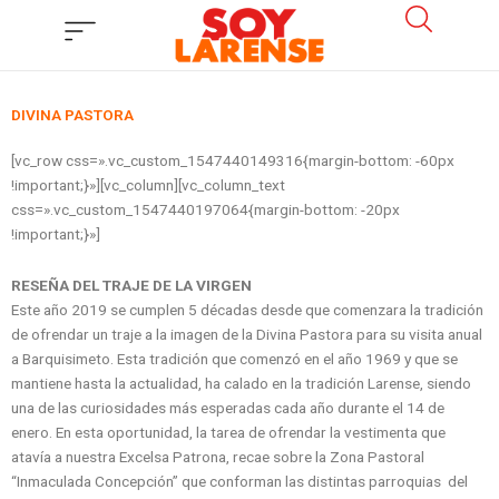
Ir
al
contenido
DIVINA PASTORA
[vc_row css=».vc_custom_1547440149316{margin-bottom: -60px
!important;}»][vc_column][vc_column_text
css=».vc_custom_1547440197064{margin-bottom: -20px
!important;}»]
RESEÑA DEL TRAJE DE LA VIRGEN
Este año 2019 se cumplen 5 décadas desde que comenzara la tradición
de ofrendar un traje a la imagen de la Divina Pastora para su visita anual
a Barquisimeto. Esta tradición que comenzó en el año 1969 y que se
mantiene hasta la actualidad, ha calado en la tradición Larense, siendo
una de las curiosidades más esperadas cada año durante el 14 de
enero. En esta oportunidad, la tarea de ofrendar la vestimenta que
atavía a nuestra Excelsa Patrona, recae sobre la Zona Pastoral
“Inmaculada Concepción” que conforman las distintas parroquias del