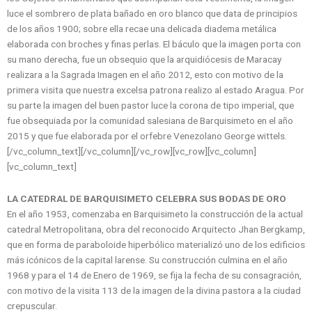
luce el sombrero de plata bañado en oro blanco que data de principios
de los años 1900; sobre ella recae una delicada diadema metálica
elaborada con broches y finas perlas. El báculo que la imagen porta con
su mano derecha, fue un obsequio que la arquidiócesis de Maracay
realizara a la Sagrada Imagen en el año 2012, esto con motivo de la
primera visita que nuestra excelsa patrona realizo al estado Aragua. Por
su parte la imagen del buen pastor luce la corona de tipo imperial, que
fue obsequiada por la comunidad salesiana de Barquisimeto en el año
2015 y que fue elaborada por el orfebre Venezolano George wittels.
[/vc_column_text][/vc_column][/vc_row][vc_row][vc_column]
[vc_column_text]
LA CATEDRAL DE BARQUISIMETO CELEBRA SUS BODAS DE ORO
En el año 1953, comenzaba en Barquisimeto la construcción de la actual
catedral Metropolitana, obra del reconocido Arquitecto Jhan Bergkamp,
que en forma de paraboloide hiperbólico materializó uno de los edificios
más icónicos de la capital larense. Su construcción culmina en el año
1968 y para el 14 de Enero de 1969, se fija la fecha de su consagración,
con motivo de la visita 113 de la imagen de la divina pastora a la ciudad
crepuscular.