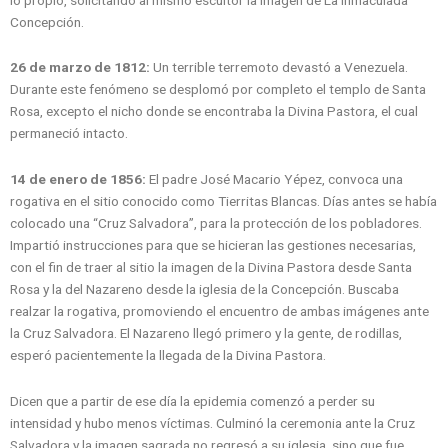
Concepción.
26 de marzo de 1812:
Un terrible terremoto devastó a Venezuela.
Durante este fenómeno se desplomó por completo el templo de Santa
Rosa, excepto el nicho donde se encontraba la Divina Pastora, el cual
permaneció intacto.
14 de enero de 1856:
El padre José Macario Yépez, convoca una
rogativa en el sitio conocido como Tierritas Blancas. Días antes se había
colocado una “Cruz Salvadora”, para la protección de los pobladores.
Impartió instrucciones para que se hicieran las gestiones necesarias,
con el fin de traer al sitio la imagen de la Divina Pastora desde Santa
Rosa y la del Nazareno desde la iglesia de la Concepción. Buscaba
realzar la rogativa, promoviendo el encuentro de ambas imágenes ante
la Cruz Salvadora. El Nazareno llegó primero y la gente, de rodillas,
esperó pacientemente la llegada de la Divina Pastora.
Dicen que a partir de ese día la epidemia comenzó a perder su
intensidad y hubo menos víctimas. Culminó la ceremonia ante la Cruz
Salvadora y la imagen sagrada no regresó a su iglesia, sino que fue