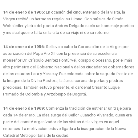
14 de enero de 1906:
En ocasión del cincuentenario de la visita, la
Virgen recibió un hermoso regalo: su Himno. Con música de Simón
Wohsiedler y letra del poeta Andrés Delgado nació un homenaje poético
y musical que no falta en la cita de su viaje ni de su retorno.
14 de enero de 1956:
Se lleva a cabo la Coronación de la Virgen por
autorización del Papa Pío XII con la presencia de su excelencia
monseñor Dr. Críspulo Benítez Fontúrvel, obispo diocesano, por el más
alto perímetro del Gobierno Nacional y de los ciudadanos gobernadores
de los estados Lara y Yaracuy. Fue colocada sobre la sagrada frente de
la Imagen de la Divina Pastora, la áurea corona de perlas y piedras
preciosas. También estuvo presente, el cardenal Crisanto Luque,
Primado de Colombia y Arzobispo de Bogotá.
14 de enero de 1969:
Comienza la tradición de estrenar un traje para
cada 14 de enero. La idea surge del Señor Juancho Alvarado, quien era
parte del comité organizador de las visitas de la virgen en aquel
entonces. La motivación estuvo ligada a la inauguración de la Nueva
Catedral Metropolitana de la ciudad.