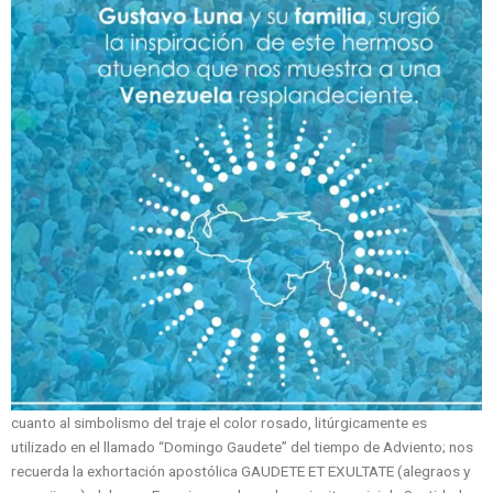
cuanto al simbolismo del traje el color rosado, litúrgicamente es
utilizado en el llamado “Domingo Gaudete” del tiempo de Adviento; nos
recuerda la exhortación apostólica GAUDETE ET EXULTATE (alegraos y