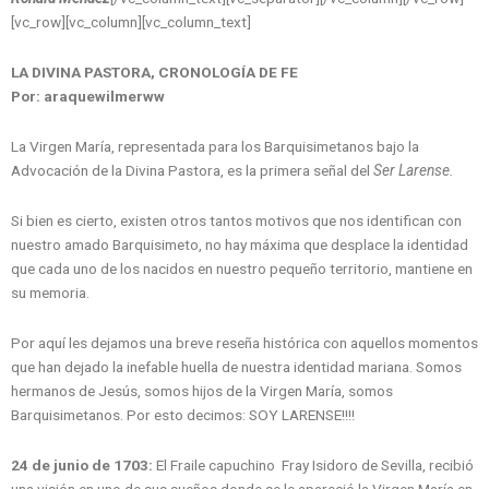
[vc_row][vc_column][vc_column_text]
LA DIVINA PASTORA, CRONOLOGÍA DE FE
Por: araquewilmerww
La Virgen María, representada para los Barquisimetanos bajo la
Advocación de la Divina Pastora, es la primera señal del
Ser Larense.
Si bien es cierto, existen otros tantos motivos que nos identifican con
nuestro amado Barquisimeto, no hay máxima que desplace la identidad
que cada uno de los nacidos en nuestro pequeño territorio, mantiene en
su memoria.
Por aquí les dejamos una breve reseña histórica con aquellos momentos
que han dejado la inefable huella de nuestra identidad mariana. Somos
hermanos de Jesús, somos hijos de la Virgen María, somos
Barquisimetanos. Por esto decimos: SOY LARENSE!!!!
24 de junio de 1703:
El Fraile capuchino Fray Isidoro de Sevilla, recibió
una visión en uno de sus sueños donde se le apareció la Virgen María en