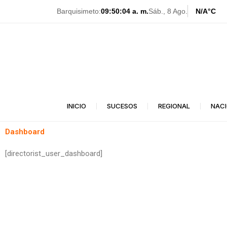
Ir
Barquisimeto:
09:50:04 a. m.
Sáb., 8 Ago.
N/A
°C
al
contenido
INICIO
SUCESOS
REGIONAL
NAC
Dashboard
[directorist_user_dashboard]