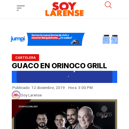
Ir
al
contenido
CARTELERA
GUACO EN ORINOCO GRILL
Publicado:
12 diciembre, 2019
Hora:
3:00 PM
Soy Larense