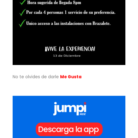
No te olvides de darle
Me Gusta