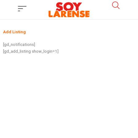
Ir
al
contenido
Add Listing
[gd_notifications]
[gd_add_listing show_login=1]