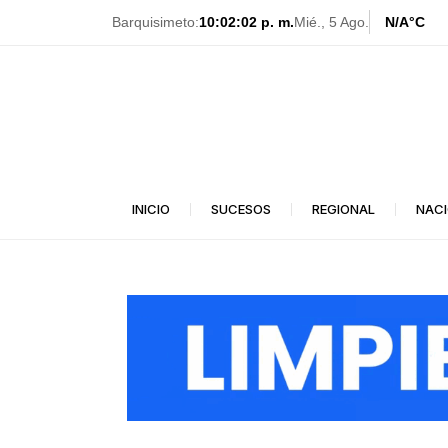
Ir
Barquisimeto:
10:02:04 p. m.
Mié., 5 Ago.
N/A
°C
al
contenido
INICIO
SUCESOS
REGIONAL
NAC