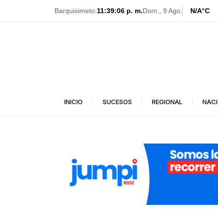
Ir
Barquisimeto:
11:39:08 p. m.
Dom., 9 Ago.
N/A
°C
al
contenido
INICIO
SUCESOS
REGIONAL
NAC