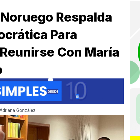
o Noruego Respalda
crática Para
 Reunirse Con María
o
Adriana González