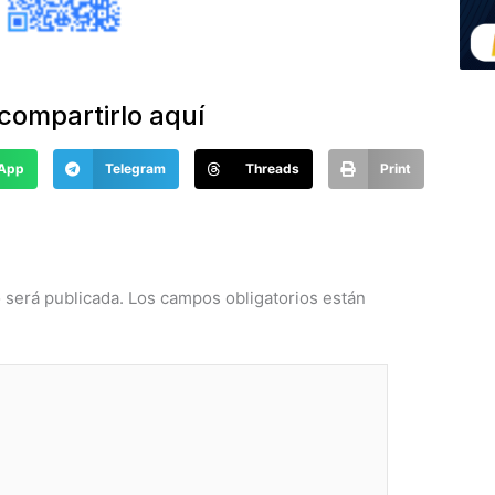
compartirlo aquí
App
Telegram
Threads
Print
 comentarios aquí
 será publicada.
Los campos obligatorios están