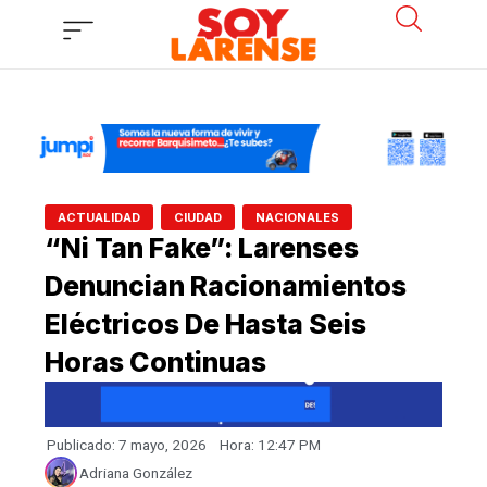
Ir
al
contenido
,
,
ACTUALIDAD
CIUDAD
NACIONALES
“Ni Tan Fake”: Larenses
Denuncian Racionamientos
Eléctricos De Hasta Seis
Horas Continuas
Publicado:
7 mayo, 2026
Hora:
12:47 PM
Adriana González