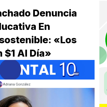
achado Denuncia
ducativa En
sostenible: «Los
 $1 Al Día»
Adriana González