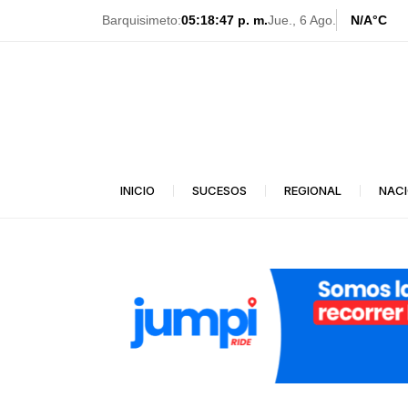
Ir
Barquisimeto:
05:18:49 p. m.
Jue., 6 Ago.
N/A
°C
al
contenido
INICIO
SUCESOS
REGIONAL
NAC