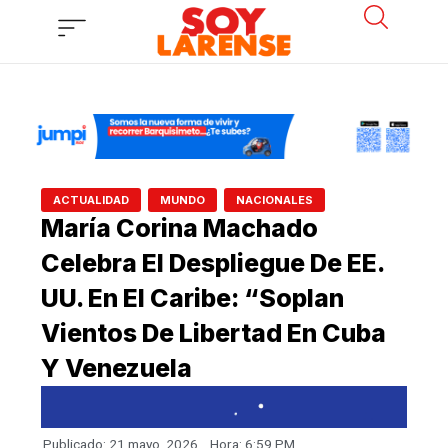
Ir
al
contenido
,
,
ACTUALIDAD
MUNDO
NACIONALES
María Corina Machado
Celebra El Despliegue De EE.
UU. En El Caribe: “Soplan
Vientos De Libertad En Cuba
Y Venezuela
Publicado:
21 mayo, 2026
Hora:
6:59 PM