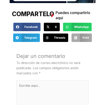
COMPARTELO
Puedes compartirlo
aquí
Facebook
X
WhatsApp
Telegram
Threads
Print
COMENTANOS
Haz tus comentarios
aquí
Dejar un comentario
Tu dirección de correo electrónico no será
publicada.
Los campos obligatorios están
marcados con
*
Escribe
aquí...