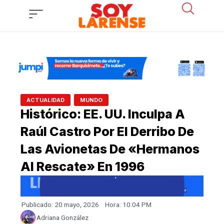
Ir
al
contenido
,
ACTUALIDAD
MUNDO
Histórico: EE. UU. Inculpa A
Raúl Castro Por El Derribo De
Las Avionetas De «Hermanos
Al Rescate» En 1996
Publicado:
20 mayo, 2026
Hora:
10:04 PM
Adriana González