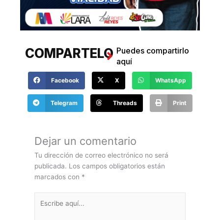
COMPARTELO
Puedes compartirlo
aquí
Facebook
X
WhatsApp
Telegram
Threads
Print
COMENTANOS
Haz tus comentarios
aquí
Dejar un comentario
Tu dirección de correo electrónico no será
publicada.
Los campos obligatorios están
marcados con
*
Escribe
aquí...