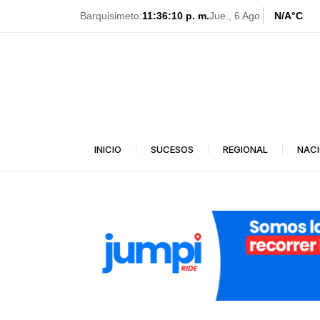
Ir
Barquisimeto:
11:36:12 p. m.
Jue., 6 Ago.
N/A
°C
al
contenido
INICIO
SUCESOS
REGIONAL
NAC