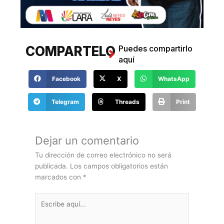
COMPARTELO
Puedes compartirlo
aquí
Facebook
X
WhatsApp
Telegram
Threads
Print
COMENTANOS
Haz tus comentarios
aquí
Dejar un comentario
Tu dirección de correo electrónico no será
publicada.
Los campos obligatorios están
marcados con
*
Escribe
aquí...