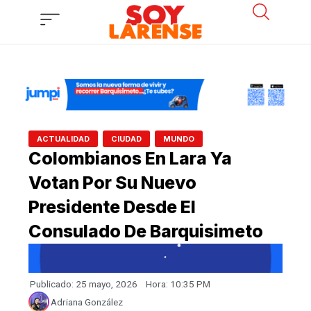
Ir
al
contenido
,
,
ACTUALIDAD
CIUDAD
MUNDO
Colombianos En Lara Ya
Votan Por Su Nuevo
Presidente Desde El
Consulado De Barquisimeto
Publicado:
25 mayo, 2026
Hora:
10:35 PM
Adriana González