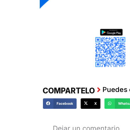
Puedes 
COMPARTELO
Facebook
X
Whats
Haz tus
COMENTANOS
Dejar un comentario