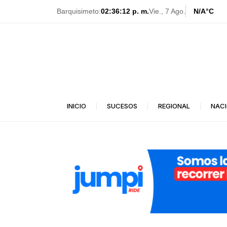
Ir
Barquisimeto:
02:36:14 p. m.
Vie., 7 Ago.
N/A
°C
al
contenido
INICIO
SUCESOS
REGIONAL
NAC