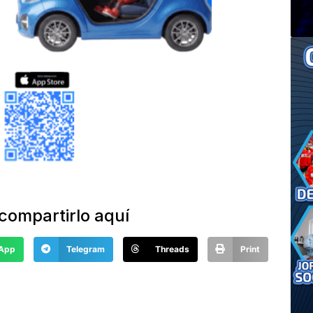
compartirlo aquí
App
Telegram
Threads
Print
 comentarios aquí