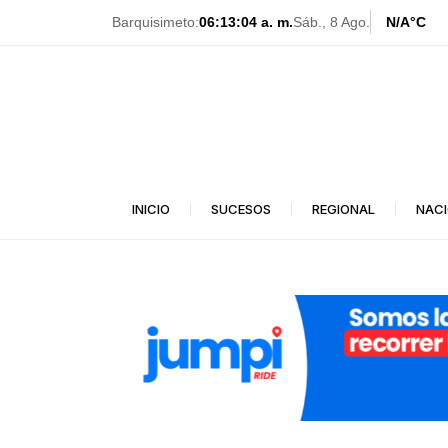
Ir
Barquisimeto:
06:13:05 a. m.
Sáb., 8 Ago.
N/A
°C
al
contenido
INICIO
SUCESOS
REGIONAL
NAC