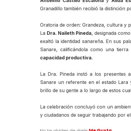
Anselmo Castillo Escalona
y
Álida E
Granadillo también recibió la distinción 
Oratoria de orden: Grandeza, cultura y 
La
Dra. Naileth Pineda
, designada como 
exaltó la identidad sanareña. En sus pa
Sanare, calificándola como una tierra
capacidad productiva
.
La Dra. Pineda instó a los presentes 
Sanare un referente en el estado Lara y
brillo de su gente a lo largo de estos cuat
La celebración concluyó con un ambient
y ciudadanos de seguir trabajando por el
No te olvides de darle
Me Gusta