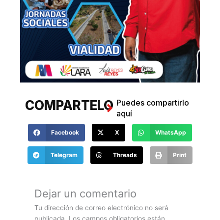
COMPARTELO
Puedes compartirlo
aquí
Facebook
X
WhatsApp
Telegram
Threads
Print
COMENTANOS
Haz tus comentarios
aquí
Dejar un comentario
Tu dirección de correo electrónico no será
publicada.
Los campos obligatorios están