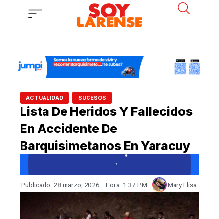
Ir
al
contenido
,
ACTUALIDAD
SUCESOS
Lista De Heridos Y Fallecidos
En Accidente De
Barquisimetanos En Yaracuy
Publicado:
28 marzo, 2026
Hora:
1:37 PM
Mary Elisa