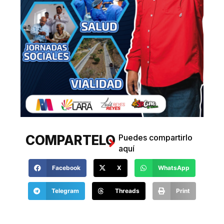
COMPARTELO
Puedes compartirlo
aquí
Facebook
X
WhatsApp
Telegram
Threads
Print
COMENTANOS
Haz tus comentarios
aquí