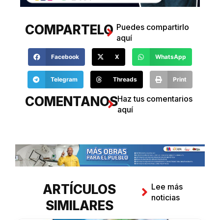
COMPARTELO
Puedes compartirlo
aquí
Facebook
X
WhatsApp
Telegram
Threads
Print
COMENTANOS
Haz tus comentarios
aquí
ARTÍCULOS
Lee más
noticias
SIMILARES