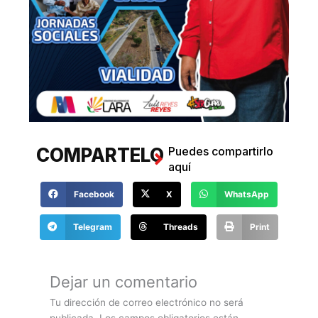
COMPARTELO
Puedes compartirlo
aquí
Facebook
X
WhatsApp
Telegram
Threads
Print
COMENTANOS
Haz tus comentarios
aquí
Dejar un comentario
Tu dirección de correo electrónico no será