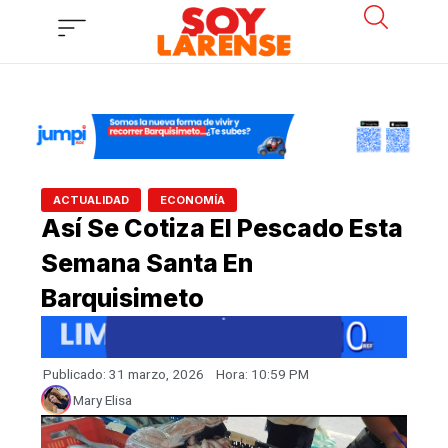
Ir
al
contenido
,
ACTUALIDAD
ECONOMÍA
Así Se Cotiza El Pescado Esta
Semana Santa En
Barquisimeto
Publicado:
31 marzo, 2026
Hora:
10:59 PM
Mary Elisa